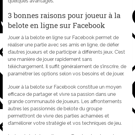
quelques avantages.
3 bonnes raisons pour joueur à la
belote en ligne sur Facebook
Jouer à la belote en ligne sur Facebook permet de
réaliser une partie avec ses amis en ligne, de défier
d’autres joueurs et de participer à différents jeux. C’est
une manière de jouer rapidement sans
téléchargement. Il suffit généralement de s’inscrire, de
paramétrer les options selon vos besoins et de jouer.
Jouer à la belote sur Facebook constitue un moyen
efficace de partager et vivre sa passion dans une
grande communauté de joueurs. Les affrontements
autres les passionnés de belote du groupe
permettront de vivre des parties acharnées et
d’améliorer votre stratégie et vos techniques de jeu.